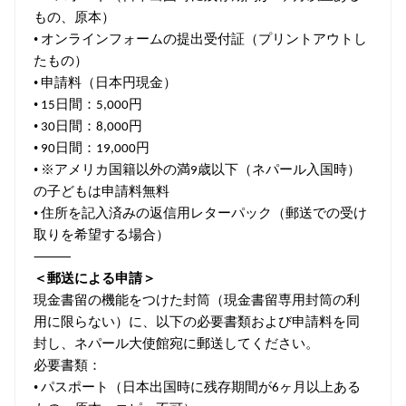
もの、原本）
•
オンラインフォームの提出受付証（プリントアウトし
たもの）
•
申請料（日本円現金）
•
日間：
円
15
5,000
•
日間：
円
30
8,000
•
日間：
円
90
19,000
•
※アメリカ国籍以外の満
歳以下（ネパール入国時）
9
の子どもは申請料無料
•
住所を記入済みの返信用レターパック（郵送での受け
取りを希望する場合）
⸻
＜郵送による申請＞
現金書留の機能をつけた封筒（現金書留専用封筒の利
用に限らない）に、以下の必要書類および申請料を同
封し、ネパール大使館宛に郵送してください。
必要書類：
•
パスポート（日本出国時に残存期間が
ヶ月以上ある
6