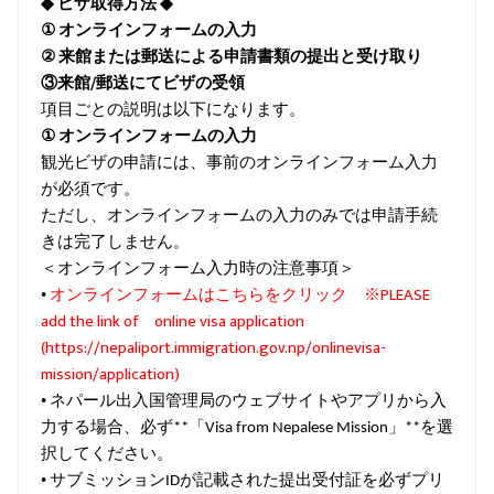
◆
ビザ取得方法
◆
①
オンラインフォームの入力
②
来館または郵送による申請書類の提出と受け取り
/
③来館
郵送にてビザの受領
項目ごとの説明は以下になります。
①
オンラインフォームの入力
観光ビザの申請には、事前のオンラインフォーム入力
が必須です。
ただし、オンラインフォームの入力のみでは申請手続
きは完了しません。
＜オンラインフォーム入力時の注意事項＞
オンラインフォームはこちらをクリック ※
PLEASE
•
add the link of
online visa application
(https://nepaliport.immigration.gov.np/onlinevisa-
mission/application)
•
ネパール出入国管理局のウェブサイトやアプリから入
力する場合、必ず
「
」
を選
**
Visa from Nepalese Mission
**
択してください。
•
サブミッション
が記載された提出受付証を必ずプリ
ID