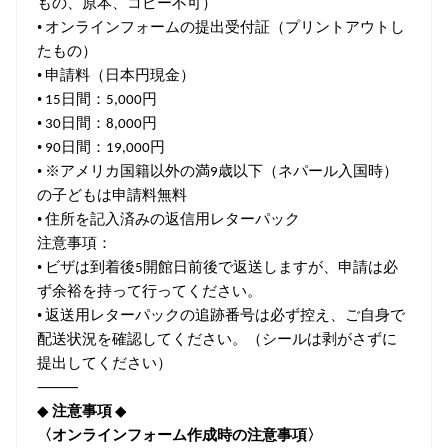
もの、原本、コピー不可）
•
オンラインフォームの提出受付証（プリントアウトし
たもの）
•
申請料（日本円現金）
•
日間：
円
15
5,000
•
日間：
円
30
8,000
•
日間：
円
90
19,000
•
※アメリカ国籍以外の満
歳以下（ネパール入国時）
9
の子どもは申請料無料
•
住所を記入済みの返信用レターパック
注意事項：
•
ビザは到着後
開館日前後で返送しますが、申請は必
5
ず余裕を持って行ってください。
•
返送用レターパックの追跡番号は必ず控え、ご自身で
配送状況を確認してください。（シールは剥がさずに
提出してください）
⸻
◆
注意事項
◆
〈オンラインフォーム作成時の注意事項〉