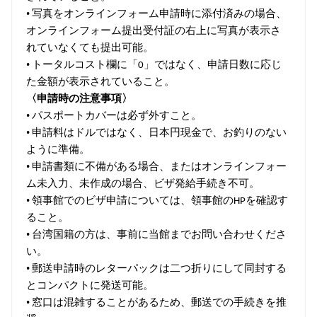
•
写真をオンラインフォーム申請時に添付済みの場合、
オンラインフォーム提出受付証の右上に写真が表示さ
れていなくても提出可能。
•
トータルコスト欄に「
」ではなく、申請日数に応じ
0
た金額が表示されていること。
〈申請時の注意事項〉
•
パスポートカバーは必ず外すこと。
•
申請料はドルではなく、日本円現金で、お釣りのない
ように準備。
•
申請書類に不備がある場合、またはオンラインフォー
ム未入力、未作成の場合、ビザ発給手続き不可。
•
領事館でのビザ申請については、領事館の
を確認す
HP
ること。
•
台湾国籍の方は、事前に当館までお問い合わせくださ
い。
•
郵送申請時のレターパックは二つ折りにして同封する
とコンパクトに発送可能。
•
窓口は混雑することがあるため、郵送での手続きを推