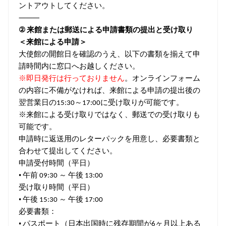
ントアウトしてください。
⸻
②
来館または郵送による申請書類の提出と受け取り
＜来館による申請＞
大使館の開館日を確認のうえ、以下の書類を揃えて申
請時間内に窓口へお越しください。
※即日発行は行っておりません
。オンラインフォーム
の内容に不備がなければ、来館による申請の提出後の
翌営業日の
～
に受け取りが可能です。
15:30
17:00
※来館による受け取りではなく、郵送での受け取りも
可能です。
申請時に返送用のレターパックを用意し、必要書類と
合わせて提出してください。
申請受付時間（平日）
•
午前
～
午後
09:30
13:00
受け取り時間（平日）
•
午後
～
午後
15:30
17:00
必要書類：
•
パスポート（日本出国時に残存期間が
ヶ月以上ある
6