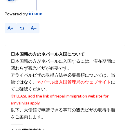
riri
one
Powered by
A
A
日本国籍の方のネパール入国について
日本国籍の方がネパールに入国するには、滞在期間に
関わらず観光ビザが必要です。
アライバルビザの取得方法や必要書類については、当
ネパール出入国管理局のウェブサイト
館ではなく、
に
てご確認ください。
※
PLEASE add the link of Nepal immigration website for
arrival visa apply.
以下、大使館で申請できる事前の観光ビザの取得手順
をご案内します。
⸻