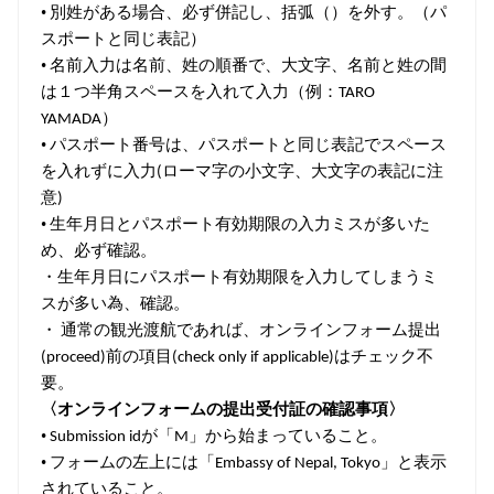
•
別姓がある場合、必ず併記し、括弧（）を外す。（パ
スポートと同じ表記）
•
名前入力は名前、姓の順番で、大文字、名前と姓の間
は１つ半角スペースを入れて入力（例：
TARO
）
YAMADA
•
パスポート番号は、パスポートと同じ表記でスペース
を入れずに入力
ローマ字の小文字、大文字の表記に注
(
意
)
•
生年月日とパスポート有効期限の入力ミスが多いた
め、必ず確認。
・生年月日にパスポート有効期限を入力してしまうミ
スが多い為、確認。
・
通常の観光渡航であれば、オンラインフォーム提出
前の項目
はチェック不
(proceed)
(check only if applicable)
要。
〈オンラインフォームの提出受付証の確認事項〉
•
が「
」から始まっていること。
Submission id
M
•
フォームの左上には「
」と表示
Embassy of Nepal, Tokyo
されていること。